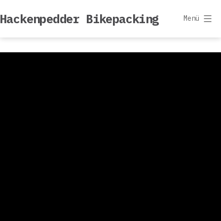
Zum
Hackenpedder Bikepacking
Inhalt
Menü
springen