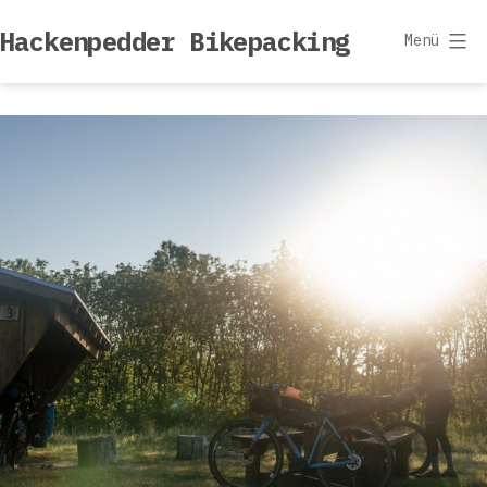
Zum
Hackenpedder Bikepacking
Inhalt
Menü
springen