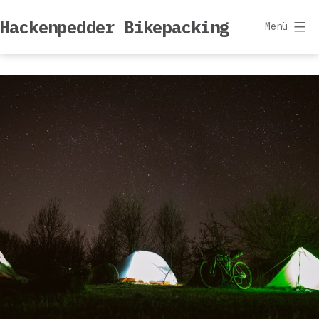
Zum
Hackenpedder Bikepacking
Inhalt
Menü
springen