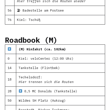
Hier treffen sich die Routen wieder
56
🏖 Badestelle am Postsee
76
Kiel: Tschüß
Roadbook (M)
(M) Hinfahrt (ca. 102km)
0
Kiel: veloCenter (12:00 Uhr)
14
Tankstelle (Flintbek)
Techelsdorf:
18
Hier trennen sich die Routen
28
0,5 MC Donalds (Tankstelle)
50
Wildes SH Platz (Aukrug)
Boostedt. Bäcker Tackmann: