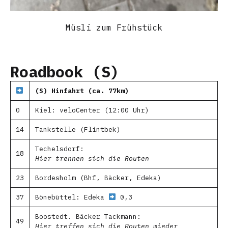
Müsli zum Frühstück
Roadbook (S)
(S) Hinfahrt (ca. 77km)
0
Kiel: veloCenter (12:00 Uhr)
14
Tankstelle (Flintbek)
Techelsdorf:
18
Hier trennen sich die Routen
23
Bordesholm (Bhf, Bäcker, Edeka)
37
Bönebüttel: Edeka
0,3
Boostedt. Bäcker Tackmann:
49
Hier treffen sich die Routen wieder