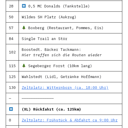
28
0,5 MC Donalds (Tankstelle)
50
Wildes SH Platz (Aukrug)
57
Boxberg (Restaurant, Pommes, Eis)
84
Single Trail an Stör
Boostedt. Bäcker Tackmann:
102
Hier treffen sich die Routen wieder
115
Segeberger Forst (10km lang)
125
Wahlstedt (Lidl, Getränke Hoffmann)
130
Zeltplatz: Witternborn (ca. 18:00 Uhr)
—
——————————————
(XL) Rückfahrt (ca. 125km)
0
Zeltplatz: Frühstück & Abfahrt ca 9:00 Uhr